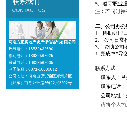
联系我们
5
、遵守职业
CONTACT US
注：若同时持
二、公司办公
1
、协助处理
2
、 公司日常
河南方正房地产资产评估咨询有限公司
3
、 协助公
热线电话：18539432690
4.
完成***
移动电话：18939567025
联系电话：18939567035
联系方式：
电子传真：0371-56686012
公司地址：河南自贸试验区郑州片区
联系人：吕
（郑东）商务外环路5号22层2202号
联系电话：
公司地址：郑
请将个人简历