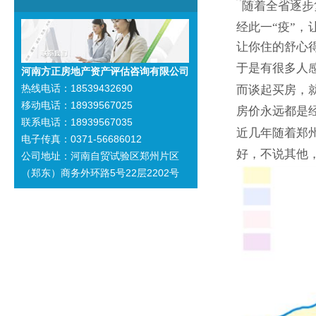
随着全省逐步
经此一“疫”
让你住的舒心
于是有很多人
河南方正房地产资产评估咨询有限公司
热线电话：18539432690
而谈起买房，
移动电话：18939567025
房价永远都是
联系电话：18939567035
近几年随着郑
电子传真：0371-56686012
好，不说其他，
公司地址：河南自贸试验区郑州片区
（郑东）商务外环路5号22层2202号