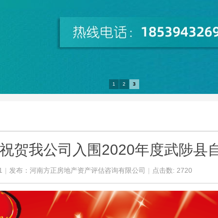
1
2
3
祝贺我公司入围2020年度武陟县
1
|
发布：
河南方正房地产资产评估咨询有限公司
|
点击数: 2720