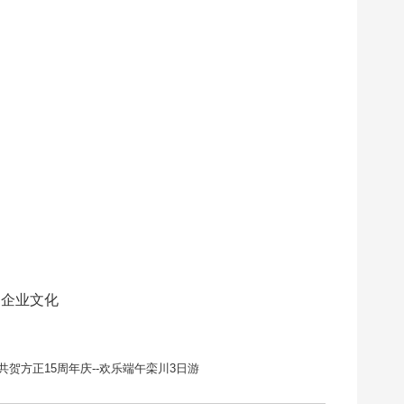
：
企业文化
共贺方正15周年庆--欢乐端午栾川3日游